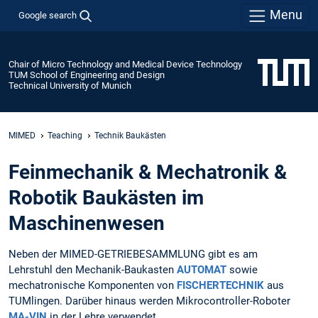
Menu
Google search
Chair of Micro Technology and Medical Device Technology
TUM School of Engineering and Design
Technical University of Munich
MIMED
Teaching
Technik Baukästen
Feinmechanik & Mechatronik &
Robotik Baukästen im
Maschinenwesen
Neben der MIMED-GETRIEBESAMMLUNG gibt es am
Lehrstuhl den Mechanik-Baukasten
AUTOMAT
sowie
mechatronische Komponenten von
FISCHERTECHNIK
aus
TUMlingen. Darüber hinaus werden Mikrocontroller-Roboter
MA-VIN
in der Lehre verwendet.