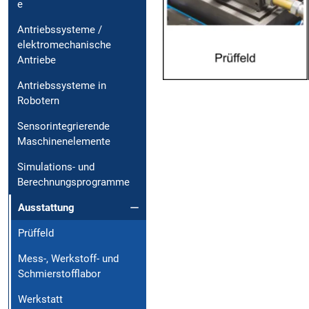
e
Antriebssysteme /
elektromechanische
Antriebe
Antriebssysteme in
Robotern
Sensorintegrierende
Maschinenelemente
Simulations- und
Berechnungsprogramme
Ausstattung
Prüffeld
Mess-, Werkstoff- und
Schmierstofflabor
Werkstatt