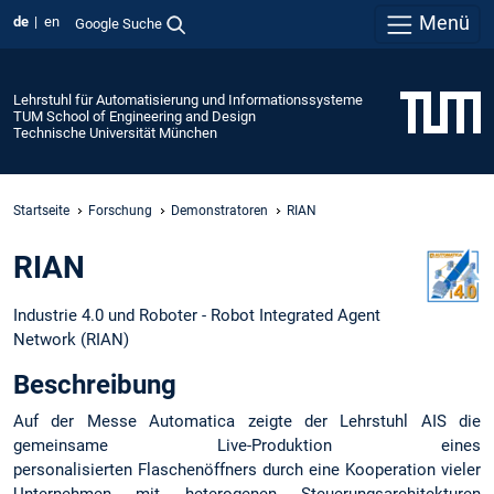
Menü
de
en
Google Suche
Lehrstuhl für Automatisierung und Informationssysteme
TUM School of Engineering and Design
Technische Universität München
Startseite
Forschung
Demonstratoren
RIAN
RIAN
Industrie 4.0 und Roboter - Robot Integrated Agent
Network (RIAN)
Beschreibung
Auf der Messe Automatica zeigte der Lehrstuhl AIS die
gemeinsame Live-Produktion eines
personalisierten Flaschenöffners durch eine Kooperation vieler
Unternehmen mit heterogenen Steuerungsarchitekturen