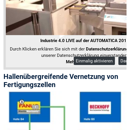
Industrie 4.0 LIVE auf der AUTOMATICA 2014
Durch Klicken erklären Sie sich mit der
Datenschutzerklärung
unserer Datenschutzerklärung einverstanden.
Einmalig aktivieren
Daue
Mehr Informationen
Hallenübergreifende Vernetzung von
Fertigungszellen