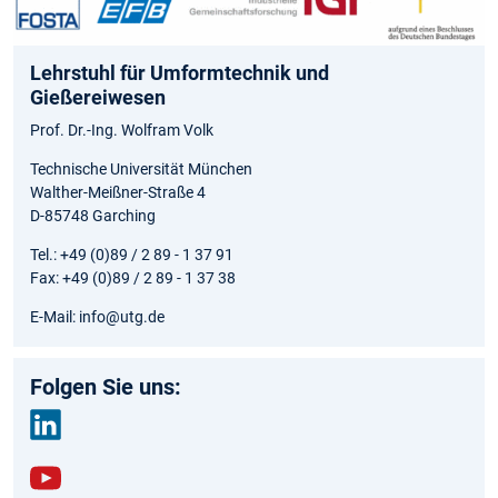
Lehrstuhl für Umformtechnik und
Gießereiwesen
Prof. Dr.-Ing. Wolfram Volk
Technische Universität München
Walther-Meißner-Straße 4
D-85748 Garching
Tel.: +49 (0)89 / 2 89 - 1 37 91
Fax: +49 (0)89 / 2 89 - 1 37 38
E-Mail: info@utg.de
Folgen Sie uns:
link
edin