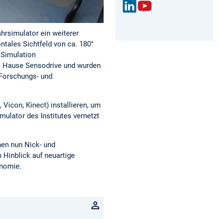
Link
You
edIn
Tub
hrsimulator ein weiterer
e
ntales Sichtfeld von ca. 180°
r Simulation
m Hause Sensodrive und wurden
 Forschungs- und
Vicon, Kinect) installieren, um
lator des Institutes vernetzt
nen nun Nick- und
Hinblick auf neuartige
onomie.