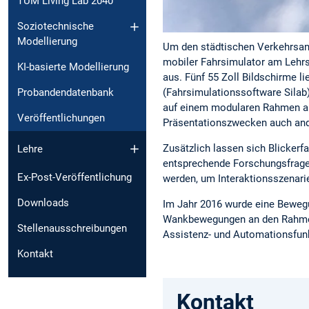
TUM Living Lab 2040
Soziotechnische
Modellierung
Um den städtischen Verkehrsanf
mobiler Fahrsimulator am Lehrst
KI-basierte Modellierung
aus. Fünf 55 Zoll Bildschirme li
(Fahrsimulationssoftware Sila
Probandendatenbank
auf einem modularen Rahmen aus
Veröffentlichungen
Präsentationszwecken auch and
Zusätzlich lassen sich Blickerf
Lehre
entsprechende Forschungsfragen
Ex-Post-Veröffentlichung
werden, um Interaktionsszenari
Downloads
Im Jahr 2016 wurde eine Bewegu
Wankbewegungen an den Rahmen 
Stellenausschreibungen
Assistenz- und Automationsfunk
Kontakt
Kontakt