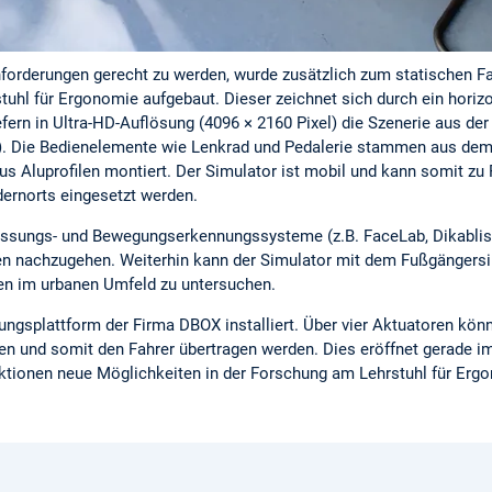
orderungen gerecht zu werden, wurde zusätzlich zum statischen Fa
uhl für Ergonomie aufgebaut. Dieser zeichnet sich durch ein horizo
efern in Ultra-HD-Auflösung (4096 × 2160 Pixel) die Szenerie aus de
b). Die Bedienelemente wie Lenkrad und Pedalerie stammen aus de
 Aluprofilen montiert. Der Simulator ist mobil und kann somit zu
ernorts eingesetzt werden.
assungs- und Bewegungserkennungssysteme (z.B. FaceLab, Dikablis, 
 nachzugehen. Weiterhin kann der Simulator mit dem Fußgängersimu
en im urbanen Umfeld zu untersuchen.
ngsplattform der Firma DBOX installiert. Über vier Aktuatoren kön
und somit den Fahrer übertragen werden. Dies eröffnet gerade im 
tionen neue Möglichkeiten in der Forschung am Lehrstuhl für Erg