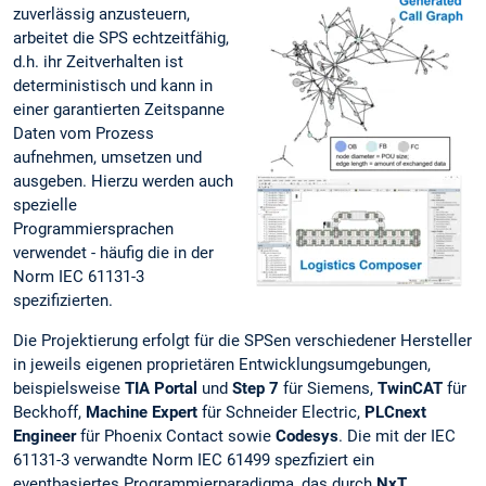
zuverlässig anzusteuern,
arbeitet die SPS echtzeitfähig,
d.h. ihr Zeitverhalten ist
deterministisch und kann in
einer garantierten Zeitspanne
Daten vom Prozess
aufnehmen, umsetzen und
ausgeben. Hierzu werden auch
spezielle
Programmiersprachen
verwendet - häufig die in der
Norm IEC 61131-3
spezifizierten.
Die Projektierung erfolgt für die SPSen verschiedener Hersteller
in jeweils eigenen proprietären Entwicklungsumgebungen,
beispielsweise
TIA Portal
und
Step 7
für Siemens,
TwinCAT
für
Beckhoff,
Machine Expert
für Schneider Electric,
PLCnext
Engineer
für Phoenix Contact sowie
Codesys
. Die mit der IEC
61131-3 verwandte Norm IEC 61499 spezfiziert ein
eventbasiertes Programmierparadigma, das durch
NxT