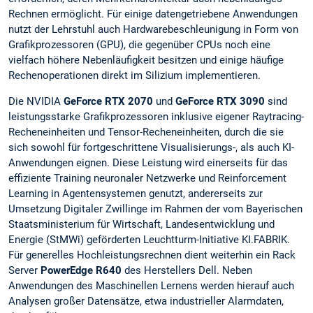
Rechnen ermöglicht. Für einige datengetriebene Anwendungen
nutzt der Lehrstuhl auch Hardwarebeschleunigung in Form von
Grafikprozessoren (GPU), die gegenüber CPUs noch eine
vielfach höhere Nebenläufigkeit besitzen und einige häufige
Rechenoperationen direkt im Silizium implementieren.
Die NVIDIA
GeForce RTX 2070
und
GeForce RTX 3090
sind
leistungsstarke Grafikprozessoren inklusive eigener Raytracing-
Recheneinheiten und Tensor-Recheneinheiten, durch die sie
sich sowohl für fortgeschrittene Visualisierungs-, als auch KI-
Anwendungen eignen. Diese Leistung wird einerseits für das
effiziente Training neuronaler Netzwerke und Reinforcement
Learning in Agentensystemen genutzt, andererseits zur
Umsetzung Digitaler Zwillinge im Rahmen der vom Bayerischen
Staatsministerium für Wirtschaft, Landesentwicklung und
Energie (StMWi) geförderten Leuchtturm-Initiative KI.FABRIK.
Für generelles Hochleistungsrechnen dient weiterhin ein Rack
Server
PowerEdge R640
des Herstellers Dell. Neben
Anwendungen des Maschinellen Lernens werden hierauf auch
Analysen großer Datensätze, etwa industrieller Alarmdaten,