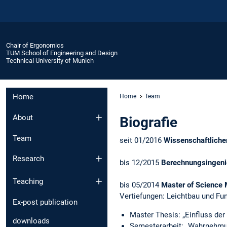
Chair of Ergonomics
TUM School of Engineering and Design
Technical University of Munich
Home
Home
Team
About
Biografie
Team
seit 01/2016
Wissenschaftlicher
Research
bis 12/2015
Berechnungsingeni
Teaching
bis 05/2014
Master of Science
Vertiefungen: Leichtbau und F
Ex-post publication
Master Thesis: „Einfluss de
downloads
Semesterarbeit: „Wahrnehmu