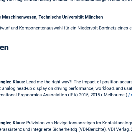
ce Maschinenwesen, Technische Universität München
twurf und Komponentenauswahl für ein Niedervolt-Bordnetz eines e
gen
engler, Klaus:
Lead me the right way?! The impact of position accur
t analog head-up display on driving performance, workload, and usab
ernational Ergonomics Association (IEA) 2015, 2015
Melbourne
engler, Klaus:
Präzision von Navigationsanzeigen im Kontaktanalog
ssistenz und integrierte Sicherheitdq (VDI-Berichte), VDI Verlag,