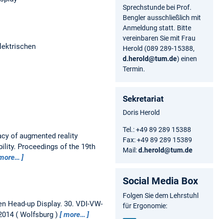
Sprechstunde bei Prof.
Bengler ausschließlich mit
Anmeldung statt. Bitte
vereinbaren Sie mit Frau
lektrischen
Herold (089 289-15388,
d.herold@tum.de
) einen
Termin.
Sekretariat
Doris Herold
Tel.: +49 89 289 15388
acy of augmented reality
Fax: +49 89 289 15389
ility.
Proceedings of the 19th
Mail:
d.herold@tum.de
more…
Social Media Box
Folgen Sie dem Lehrstuhl
en Head-up Display.
30. VDI-VW-
für Ergonomie:
 2014
Wolfsburg
more…