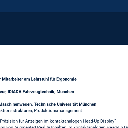
 Mitarbeiter am Lehrstuhl für Ergonomie
eur, IDIADA Fahrzeugtechnik, München
 Maschinenwesen, Technische Universität München
unktionsstrukturen, Produktionsmanagement
r Präzision für Anzeigen im kontaktanalogen Head-Up Display“
ng von Augmented Reality Inhalten im kontaktanalogen Head-Up Di