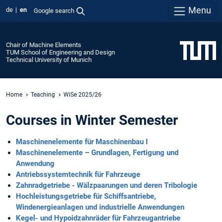
Menu
de
en
Google search
Chair of Machine Elements
TUM School of Engineering and Design
Technical University of Munich
Home
Teaching
WiSe 2025/26
Courses in Winter Semester
Maschinenelemente für Maschinenbau I
Maschinenelemente – Grundlagen, Fertigung und
Anwendung
Antriebssystemtechnik für Fahrzeuge
Zahnradgetriebe - Wälzpaarungen und deren Tribologie
Hochleistungsgetriebe für Schiffsantriebe,
Windenergieanlagen und industrielle Anwendungen
Kegel- und Hypoidzahnräder für Fahrzeugantriebe