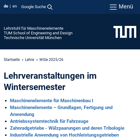
Menü
de
en
Google Suche
Lehrstuhl für Maschinenelemente
TUM School of Engineering and Design
Technische Universität München
Startseite
Lehre
WiSe 2025/26
Lehrveranstaltungen im
Wintersemester
Maschinenelemente für Maschinenbau I
Maschinenelemente – Grundlagen, Fertigung und
Anwendung
Antriebssystemtechnik für Fahrzeuge
Zahnradgetriebe - Wälzpaarungen und deren Tribologie
Industrielle Anwendung von Hochleistungsgetrieben