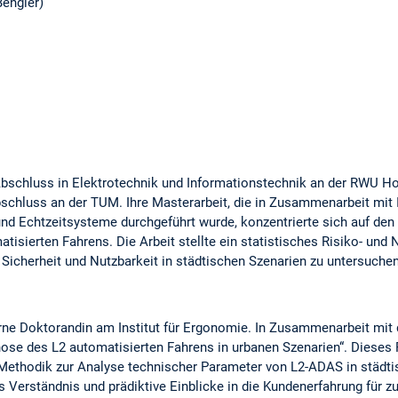
Bengler)
-Abschluss in Elektrotechnik und Informationstechnik an der RWU 
schluss an der TUM. Ihre Masterarbeit, die in Zusammenarbeit mit I
 und Echtzeitsysteme durchgeführt wurde, konzentrierte sich auf d
tisierten Fahrens. Die Arbeit stellte ein statistisches Risiko- un
Sicherheit und Nutzbarkeit in städtischen Szenarien zu untersuche
xterne Doktorandin am Institut für Ergonomie. In Zusammenarbeit mi
e des L2 automatisierten Fahrens in urbanen Szenarien“. Dieses Pro
 Methodik zur Analyse technischer Parameter von L2-ADAS in städ
Verständnis und prädiktive Einblicke in die Kundenerfahrung für z