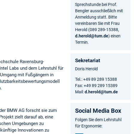
Sprechstunde bei Prof.
Bengler ausschließlich mit
Anmeldung statt. Bitte
vereinbaren Sie mit Frau
Herold (089 289-15388,
d.herold@tum.de
) einen
Termin.
Sekretariat
Hochschule Ravensburg-
ntel Labs und dem Lehrstuhl für
Doris Herold
en Umgang mit Fußgängern in
Tel.: +49 89 289 15388
d Nutzbarkeitsbewertungsmodell
Fax: +49 89 289 15389
n.
Mail:
d.herold@tum.de
Social Media Box
t der BMW AG forscht sie zum
jekt zielt darauf ab, eine
Folgen Sie dem Lehrstuhl
tischen Umgebungen zu
für Ergonomie:
ukünftige Innovationen zu