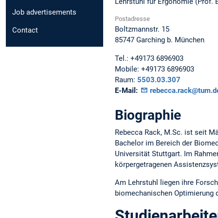
Lehrstuhl für Ergonomie (Prof. 
Job advertisements
Postadresse
Boltzmannstr. 15
Contact
85747
Garching b. München
Tel.:
+49173 6896903
Mobile:
+49173 6896903
Raum:
5503.03.307
E-Mail:
rebecca.rack@tum.d
Biographie
Rebecca Rack, M.Sc. ist seit Mä
Bachelor im Bereich der Biomec
Universität Stuttgart. Im Rahme
körpergetragenen Assistenzsys
Am Lehrstuhl liegen ihre Forsc
biomechanischen Optimierung d
Studienarbeit