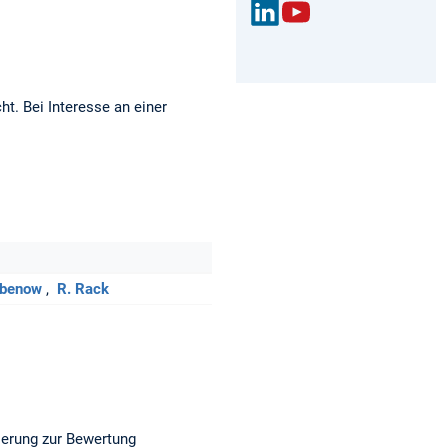
Link
You
edIn
Tub
e
. Bei Interesse an einer
abenow
R. Rack
ierung zur Bewertung