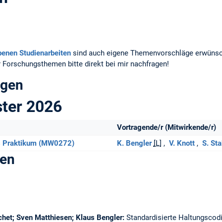
benen Studienarbeiten
sind auch eigene Themenvorschläge erwünscht
 Forschungsthemen bitte direkt bei mir nachfragen!
ngen
ter 2026
Vortragende/r (Mitwirkende/r)
 Praktikum (MW0272)
K. Bengler
[L]
V. Knott
S. St
gen
het; Sven Matthiesen; Klaus Bengler:
Standardisierte Haltungscod