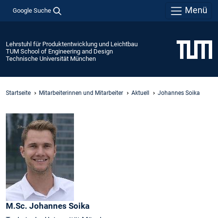
Menü
Google Suche
Lehrstuhl für Produktentwicklung und Leichtbau
TUM School of Engineering and Design
Technische Universität München
Startseite
Mitarbeiterinnen und Mitarbeiter
Aktuell
Johannes Soika
M.Sc.
Johannes
Soika