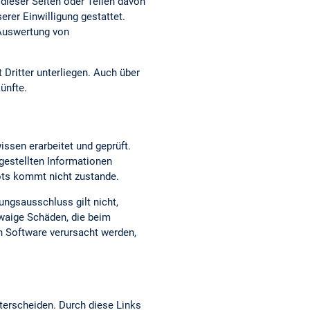
dieser Seiten oder Teilen davon
erer Einwilligung gestattet.
 Auswertung von
 Dritter unterliegen. Auch über
ünfte.
issen erarbeitet und geprüft.
t gestellten Informationen
bots kommt nicht zustande.
ungsausschluss gilt nicht,
twaige Schäden, die beim
n Software verursacht werden,
terscheiden. Durch diese Links