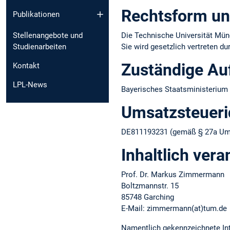
Rechtsform un
Publikationen
Die Technische Universität Münc
Stellenangebote und
Sie wird gesetzlich vertreten d
Studienarbeiten
Zuständige Au
Kontakt
LPL-News
Bayerisches Staatsministerium 
Umsatzsteuer­i
DE811193231 (gemäß § 27a Ums
Inhaltlich vera
Prof. Dr. Markus Zimmermann
Boltzmannstr. 15
85748 Garching
E-Mail: zimmermann(at)tum.de
Namentlich gekennzeichnete Int