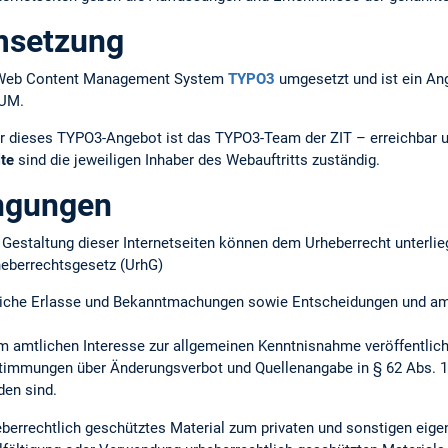
msetzung
em Web Content Management System
TYPO3
umgesetzt und ist ein An
TUM.
r dieses TYPO3-Angebot ist das TYPO3-Team der ZIT – erreichbar 
lte
sind die jeweiligen Inhaber des Webauftritts zuständig.
ngungen
ie Gestaltung dieser Internetseiten können dem Urheberrecht unterlie
heberrechtsgesetz (UrhG)
iche Erlasse und Bekanntmachungen sowie Entscheidungen und amtl
m amtlichen Interesse zur allgemeinen Kenntnisnahme veröffentlich
timmungen über Änderungsverbot und Quellenangabe in § 62 Abs. 1 
en sind.
heberrechtlich geschütztes Material zum privaten und sonstigen ei