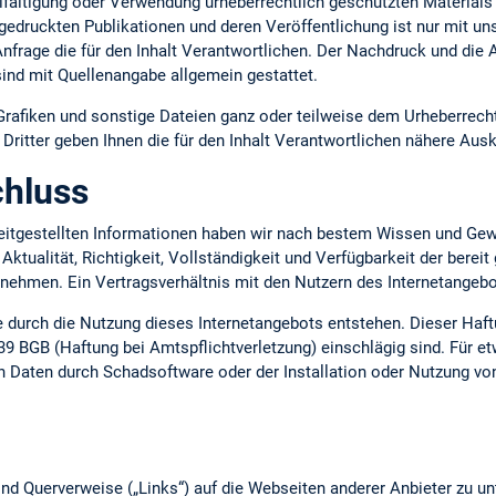
lfältigung oder Verwendung urheberrechtlich geschützten Materials 
gedruckten Publikationen und deren Veröffentlichung ist nur mit uns
 Anfrage die für den Inhalt Verantwortlichen. Der Nachdruck und die
ind mit Quellenangabe allgemein gestattet.
 Grafiken und sonstige Dateien ganz oder teilweise dem Urheberrecht
ritter geben Ihnen die für den Inhalt Verantwortlichen nähere Ausk
hluss
ereitgestellten Informationen haben wir nach bestem Wissen und Gew
 Aktualität, Richtigkeit, Vollständigkeit und Verfügbarkeit der berei
ernehmen. Ein Vertragsverhältnis mit den Nutzern des Internetange
ie durch die Nutzung dieses Internetangebots entstehen. Dieser Haft
39 BGB (Haftung bei Amtspflichtverletzung) einschlägig sind. Für e
n Daten durch Schadsoftware oder der Installation oder Nutzung vo
nd Querverweise („Links“) auf die Webseiten anderer Anbieter zu un