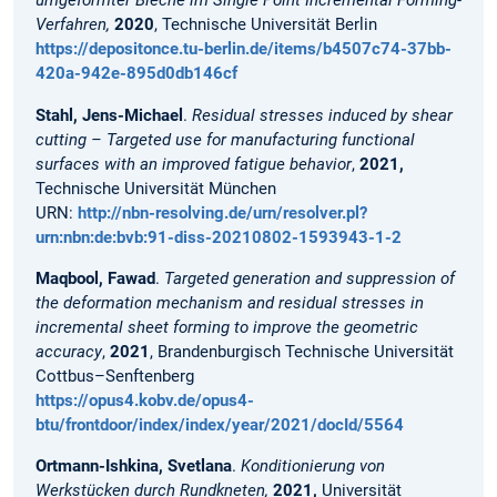
umgeformter Bleche im Single Point Incremental Forming-
Verfahren,
2020
, Technische Universität Berlin
https://depositonce.tu-berlin.de/items/b4507c74-37bb-
420a-942e-895d0db146cf
Stahl, Jens-Michael
.
Residual stresses induced by shear
cutting – Targeted use for manufacturing functional
surfaces with an improved fatigue behavior
,
2021,
Technische Universität München
URN:
http://nbn-resolving.de/urn/resolver.pl?
urn:nbn:de:bvb:91-diss-20210802-1593943-1-2
Maqbool, Fawad
.
Targeted generation and suppression of
the deformation mechanism and residual stresses in
incremental sheet forming to improve the geometric
accuracy
,
2021
, Brandenburgisch Technische Universität
Cottbus–Senftenberg
https://opus4.kobv.de/opus4-
btu/frontdoor/index/index/year/2021/docId/5564
Ortmann-Ishkina, Svetlana
.
Konditionierung von
Werkstücken durch Rundkneten,
2021,
Universität