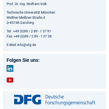
Prof. Dr.-Ing. Wolfram Volk
Technische Universität München
Walther-Meißner-Straße 4
D-85748 Garching
Tel.: +49 (0)89 / 2 89 - 1 37 91
Fax: +49 (0)89 / 2 89 - 1 37 38
E-Mail: info@utg.de
Folgen Sie uns:
link
edin
yout
ube