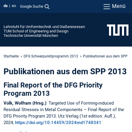
Menü
de
en
Google Suche
Lehrstuhl für Umformtechnik und Gießereiwesen
TUM School of Engineering and Design
Technische Universität München
Startseite
DFG Schwerpunktprogramm 2013
Publikationen aus dem SPP
Publikationen aus dem SPP 2013
Final Report of the DFG Priority
Program 2013
Volk, Wolfram (Hrsg.)
: Targeted Use of Forming-induced
Residual Stresses in Metal Components – Final Report of the
DFG Priority Program 2013. Utz Verlag (1st edition. Aufl.),
2024,
https://doi.org/10.14459/2024md1748341