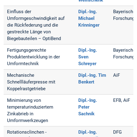
Weinschenk
Einfluss der
Dipl.-Ing.
Bayerische
Umformgeschwindigkeit auf
Michael
Forschungs
die Rückfederung und die
Krinninger
gestreckte Länge von
Biegebauteilen – OptiBend
Fertigungsgerechte
Dipl.-Ing.
Bayerische
Produktentwicklung in der
Sven
Forschungs
Umformtechnik
Schreyer
Mechanische
Dipl.-Ing. Tim
AiF
Schnellläuferpresse mit
Benkert
Koppelrastgetriebe
Minimierung von
Dipl.-Ing.
EFB, AiF
temperaturinduziertem
Peter
Zinkabrieb in
Sachnik
Umformwerkzeugen
Rotationsclinchen -
Dipl.-Ing.
DFG