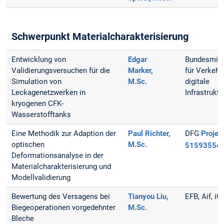
Schwerpunkt Materialcharakterisierung
Entwicklung von
Edgar
Bundesmini
Validierungsversuchen für die
Marker,
für Verkehr
Simulation von
M.Sc.
digitale
Leckagenetzwerken in
Infrastruktu
kryogenen CFK-
Wasserstofftanks
Eine Methodik zur Adaption der
Paul Richter,
DFG
Projekt
optischen
M.Sc.
51593554
Deformationsanalyse in der
Materialcharakterisierung und
Modellvalidierung
Bewertung des Versagens bei
Tianyou Liu,
EFB, Aif, iG
Biegeoperationen vorgedehnter
M.Sc.
Bleche