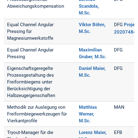
Abweichungskompensation
Scandola,
M.Sc.
Equal Channel Angular
Viktor Böhm,
DFG
Projekt
Pressing für
M.Sc.
20207484
Magnesiumwerkstoffe
Equal Channel Angular
Maximilian
DFG
Pressing
Gruber, M.Sc.
Eigenschaftsgeregelte
Daniel Maier,
DFG
Prozessgestaltung des
M.Sc.
Freiformbiegens unter
Berücksichtigung der
Halbzeugeigenschaften
Methodik zur Auslegung von
Matthias
MAN
Freiformbiegewerkzeugen für
Werner,
Vierkantprofile
M.Sc.
Tryout-Manager für die
Lorenz Maier,
EFB