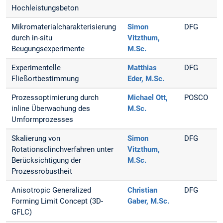
Hochleistungsbeton
Mikromaterialcharakterisierung
Simon
DFG
durch in-situ
Vitzthum,
Beugungsexperimente
M.Sc.
Experimentelle
Matthias
DFG
Fließortbestimmung
Eder, M.Sc.
Prozessoptimierung durch
Michael Ott,
POSCO
inline Überwachung des
M.Sc.
Umformprozesses
Skalierung von
Simon
DFG
Rotationsclinchverfahren unter
Vitzthum,
Berücksichtigung der
M.Sc.
Prozessrobustheit
Anisotropic Generalized
Christian
DFG
Forming Limit Concept (3D-
Gaber, M.Sc.
GFLC)