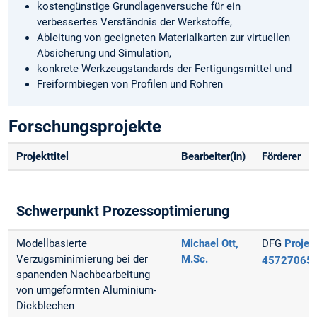
kostengünstige Grundlagenversuche für ein
verbessertes Verständnis der Werkstoffe,
Ableitung von geeigneten Materialkarten zur virtuellen
Absicherung und Simulation,
konkrete Werkzeugstandards der Fertigungsmittel und
Freiformbiegen von Profilen und Rohren
Forschungsprojekte
Projekttitel
Bearbeiter(in)
Förderer
Schwerpunkt Prozessoptimierung
Modellbasierte
Michael Ott,
DFG
Projekt
Verzugsminimierung bei der
M.Sc.
45727065
spanenden Nachbearbeitung
von umgeformten Aluminium-
Dickblechen