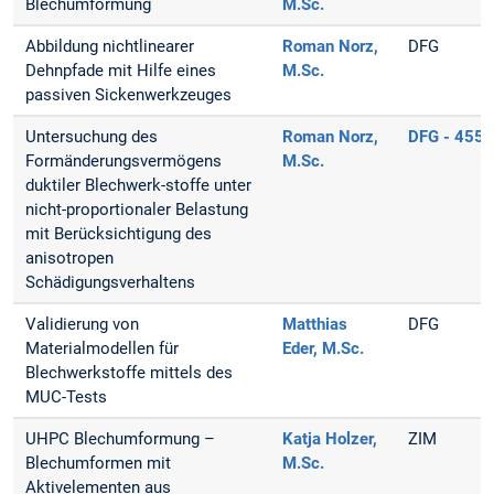
Blechumformung
M.Sc.
Abbildung nichtlinearer
Roman Norz,
DFG
Dehnpfade mit Hilfe eines
M.Sc.
passiven Sickenwerkzeuges
Untersuchung des
Roman Norz,
DFG - 455
Formänderungsvermögens
M.Sc.
duktiler Blechwerk-stoffe unter
nicht-proportionaler Belastung
mit Berücksichtigung des
anisotropen
Schädigungsverhaltens
Validierung von
Matthias
DFG
Materialmodellen für
Eder, M.Sc.
Blechwerkstoffe mittels des
MUC-Tests
UHPC Blechumformung –
Katja Holzer,
ZIM
Blechumformen mit
M.Sc.
Aktivelementen aus