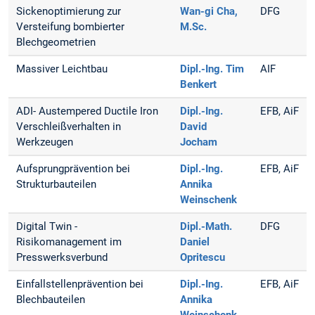
Sickenoptimierung zur
Wan-gi Cha,
DFG
Versteifung bombierter
M.Sc.
Blechgeometrien
Massiver Leichtbau
Dipl.-Ing. Tim
AIF
Benkert
ADI- Austempered Ductile Iron
Dipl.-Ing.
EFB, AiF
Verschleißverhalten in
David
Werkzeugen
Jocham
Aufsprungprävention bei
Dipl.-Ing.
EFB, AiF
Strukturbauteilen
Annika
Weinschenk
Digital Twin -
Dipl.-Math.
DFG
Risikomanagement im
Daniel
Presswerksverbund
Opritescu
Einfallstellenprävention bei
Dipl.-Ing.
EFB, AiF
Blechbauteilen
Annika