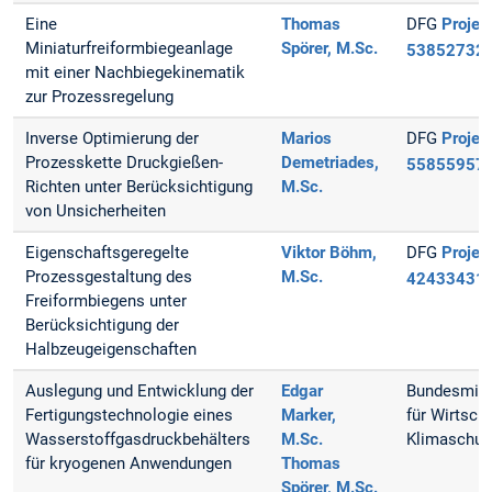
Eine
Thomas
DFG
Projekt
Miniaturfreiformbiegeanlage
Spörer, M.Sc.
53852732
mit einer Nachbiegekinematik
zur Prozessregelung
Inverse Optimierung der
Marios
DFG
Projekt
Prozesskette Druckgießen-
Demetriades,
55855957
Richten unter Berücksichtigung
M.Sc.
von Unsicherheiten
Eigenschaftsgeregelte
Viktor Böhm,
DFG
Projekt
Prozessgestaltung des
M.Sc.
42433431
Freiformbiegens unter
Berücksichtigung der
Halbzeugeigenschaften
Auslegung und Entwicklung der
Edgar
Bundesmini
Fertigungstechnologie eines
Marker,
für Wirtsch
Wasserstoffgasdruckbehälters
M.Sc.
Klimaschut
für kryogenen Anwendungen
Thomas
Spörer, M.Sc.