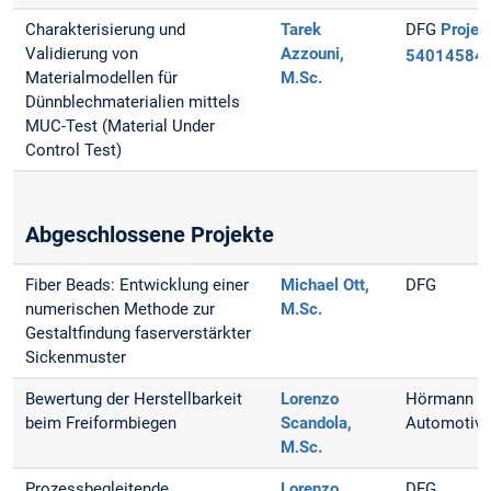
Charakterisierung und
Tarek
DFG
Projekt
Validierung von
Azzouni,
54014584
Materialmodellen für
M.Sc.
Dünnblechmaterialien mittels
MUC-Test (Material Under
Control Test)
Abgeschlossene Projekte
Fiber Beads: Entwicklung einer
Michael Ott,
DFG
numerischen Methode zur
M.Sc.
Gestaltfindung faserverstärkter
Sickenmuster
Bewertung der Herstellbarkeit
Lorenzo
Hörmann
beim Freiformbiegen
Scandola,
Automotiv
M.Sc.
Prozessbegleitende
Lorenzo
DFG