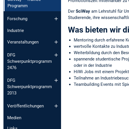
Promotionszeit miteinander zu v
Programm
Der
SciWay
am Lehrstuhl für Um
Studierende, ihre wissenschaftl
Forschung
Was bieten wir d
Industrie
Mentoring durch erfahrene K
Veranstaltungen
wertvolle Kontakte zu Indus
Weiterbildung durch den Be
DFG
spannende studentische Pro
Schwerpunktprogramm
oder in der Industrie
2476
HiWi Jobs mit einem Projek
Teilnahme an Industriebesu
DFG
Teambuilding Events mit Spi
Schwerpunktprogramm
2013
Veröffentlichungen
Medien
Links