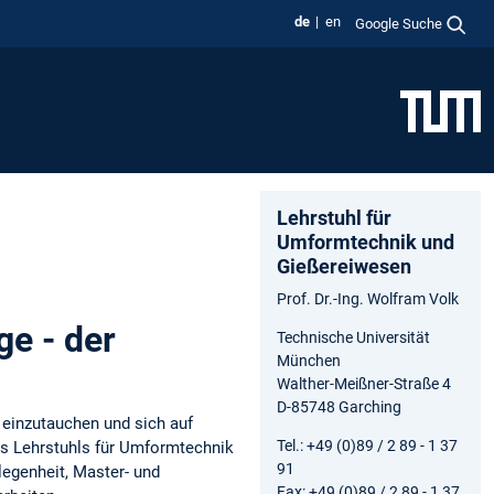
de
en
Google Suche
Lehrstuhl für
Umformtechnik und
Gießereiwesen
Prof. Dr.-Ing. Wolfram Volk
e - der
Technische Universität
München
Walther-Meißner-Straße 4
D-85748 Garching
n einzutauchen und sich auf
Tel.: +49 (0)89 / 2 89 - 1 37
s Lehrstuhls für Umformtechnik
91
egenheit, Master- und
Fax: +49 (0)89 / 2 89 - 1 37