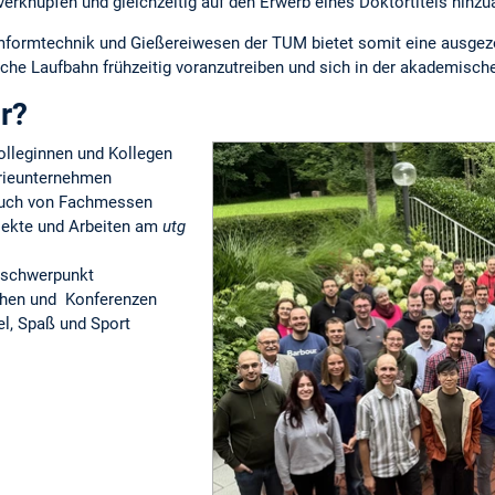
erknüpfen und gleichzeitig auf den Erwerb eines Doktortitels hinzu
formtechnik und Gießereiwesen der TUM bietet somit eine ausgeze
iche Laufbahn frühzeitig voranzutreiben und sich in der akademische
ir?
olleginnen und Kollegen
trieunternehmen
such von Fachmessen
jekte und Arbeiten am
utg
tschwerpunkt
chen und Konferenzen
el, Spaß und Sport