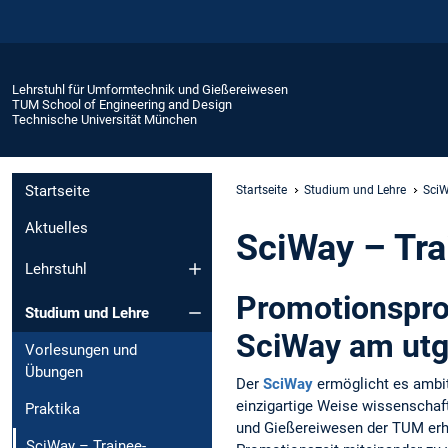
Lehrstuhl für Umformtechnik und Gießereiwesen
TUM School of Engineering and Design
Technische Universität München
Startseite
Startseite
Studium und Lehre
SciW
Aktuelles
SciWay – Tr
Lehrstuhl
Promotionspro
Studium und Lehre
SciWay am ut
Vorlesungen und
Übungen
Der
SciWay
ermöglicht es ambiti
einzigartige Weise wissenschaft
Praktika
und Gießereiwesen der TUM erha
SciWay – Trainee-