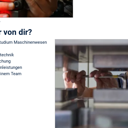
g
 von dir?
studium Maschinenwesen
stechnik
schung
enleistungen
 einem Team