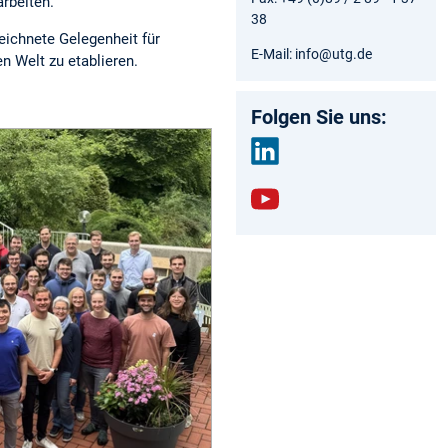
arbeiten.
38
ichnete Gelegenheit für
E-Mail: info@utg.de
n Welt zu etablieren.
Folgen Sie uns:
link
edin
yout
ube