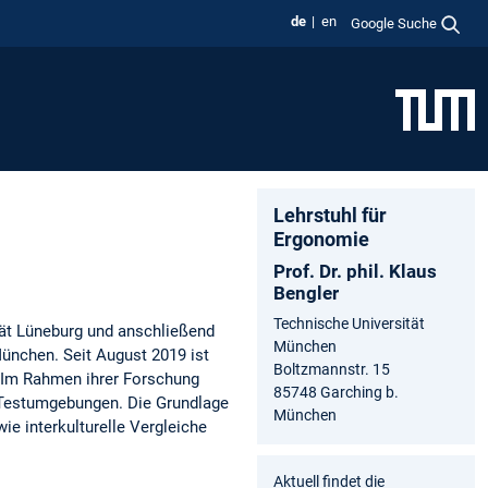
de
en
Google Suche
Lehrstuhl für
Ergonomie
Prof. Dr. phil. Klaus
Bengler
Technische Universität
tät Lüneburg und anschließend
München
ünchen. Seit August 2019 ist
Boltzmannstr. 15
. Im Rahmen ihrer Forschung
85748 Garching b.
n Testumgebungen. Die Grundlage
München
ie interkulturelle Vergleiche
Aktuell findet die