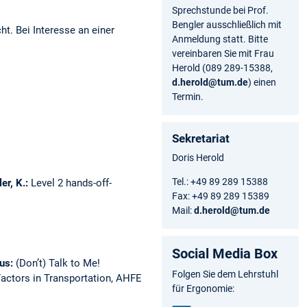
Sprechstunde bei Prof.
Bengler ausschließlich mit
. Bei Interesse an einer
Anmeldung statt. Bitte
vereinbaren Sie mit Frau
Herold (089 289-15388,
d.herold@tum.de
) einen
Termin.
Sekretariat
Doris Herold
Tel.: +49 89 289 15388
ler, K.:
Level 2 hands-off-
Fax: +49 89 289 15389
Mail:
d.herold@tum.de
Social Media Box
aus:
(Don’t) Talk to Me!
Folgen Sie dem Lehrstuhl
ctors in Transportation, AHFE
für Ergonomie: