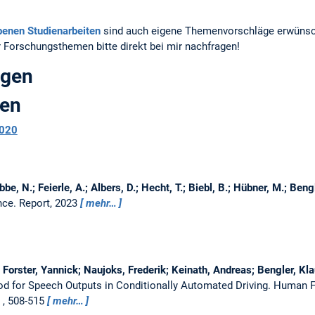
benen Studienarbeiten
sind auch eigene Themenvorschläge erwünscht
 Forschungsthemen bitte direkt bei mir nachfragen!
ngen
gen
020
bbe, N.; Feierle, A.; Albers, D.; Hecht, T.; Biebl, B.; Hübner, M.; Beng
nce.
Report, 2023
mehr…
 Forster, Yannick; Naujoks, Frederik; Keinath, Andreas; Bengler, Kl
od for Speech Outputs in Conditionally Automated Driving.
Human Fa
, 508-515
mehr…