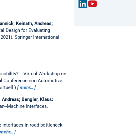
Link
You
edIn
Tub
Yannick; Keinath, Andreas;
e
l Design for Evaluating
2021). Springer International
sability? -- Virtual Workshop on
al Conference non Automotive
irtuell
mehr…
, Andreas; Bengler, Klaus:
an--Machine Interfaces.
 interfaces in road bottleneck
mehr…