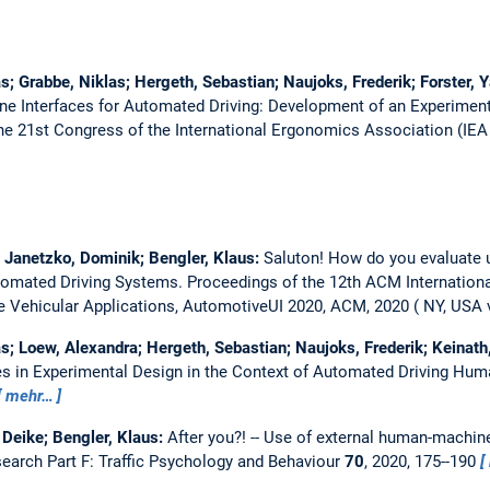
s; Grabbe, Niklas; Hergeth, Sebastian; Naujoks, Frederik; Forster, 
 Interfaces for Automated Driving: Development of an Experimenta
the 21st Congress of the International Ergonomics Association (IEA 
; Janetzko, Dominik; Bengler, Klaus:
Saluton! How do you evaluate u
tomated Driving Systems.
Proceedings of the 12th ACM Internation
ve Vehicular Applications, AutomotiveUI 2020, ACM, 2020
NY, USA v
s; Loew, Alexandra; Hergeth, Sebastian; Naujoks, Frederik; Keinath
es in Experimental Design in the Context of Automated Driving Hum
mehr…
 Deike; Bengler, Klaus:
After you?! -- Use of external human-machine
earch Part F: Traffic Psychology and Behaviour
70
, 2020, 175--190