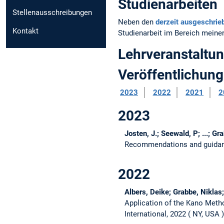
Studienarbeiten
Stellenausschreibungen
Neben den
derzeit ausgeschrie
Kontakt
Studienarbeit im Bereich meiner
Lehrveranstaltu
Veröffentlichun
2023
2022
2021
2
2023
Josten, J.; Seewald, P; ...; Gra
Recommendations and guida
2022
Albers, Deike; Grabbe, Niklas;
Application of the Kano Meth
International, 2022
NY, USA