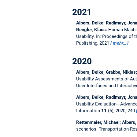
2021
Albers, Deike; Radlmayr, Jona
Bengler, Klaus:
Human-Machine
Usability.
In: Proceedings of 
Publishing, 2021
mehr…
2020
Albers, Deike; Grabbe, Niklas
Usability Assessments of Au
User Interfaces and Interacti
Albers, Deike; Radlmayr, Jona
Usability Evaluation---Advanc
Information
11
(5), 2020, 240
Rettenmaier, Michael; Albers,
scenarios.
Transportation Res