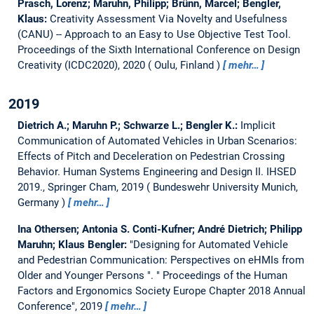
Prasch, Lorenz; Maruhn, Philipp; Brünn, Marcel; Bengler,
Klaus:
Creativity Assessment Via Novelty and Usefulness
(CANU) -- Approach to an Easy to Use Objective Test Tool.
Proceedings of the Sixth International Conference on Design
Creativity (ICDC2020), 2020
Oulu, Finland
mehr…
2019
Dietrich A.; Maruhn P.; Schwarze L.; Bengler K.:
Implicit
Communication of Automated Vehicles in Urban Scenarios:
Effects of Pitch and Deceleration on Pedestrian Crossing
Behavior.
Human Systems Engineering and Design II. IHSED
2019., Springer Cham, 2019
Bundeswehr University Munich,
Germany
mehr…
Ina Othersen; Antonia S. Conti-Kufner; André Dietrich; Philipp
Maruhn; Klaus Bengler:
"Designing for Automated Vehicle
and Pedestrian Communication: Perspectives on eHMIs from
Older and Younger Persons ".
" Proceedings of the Human
Factors and Ergonomics Society Europe Chapter 2018 Annual
Conference", 2019
mehr…