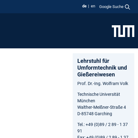
de
en
Google Suche
Lehrstuhl für
Umformtechnik und
Gießereiwesen
Prof. Dr.-Ing. Wolfram Volk
Technische Universität
München
Walther-Meißner-Straße 4
D-85748 Garching
Tel.: +49 (0)89 / 2 89 - 1 37
91
Fax: +49 (0)89 / 2 89 - 1 37