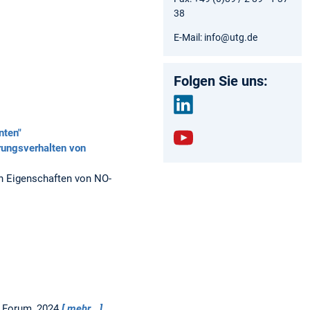
38
E-Mail: info@utg.de
Folgen Sie uns:
link
nten"
edin
ungsverhalten von
yout
ube
n Eigenschaften von NO-
 Forum, 2024
mehr…