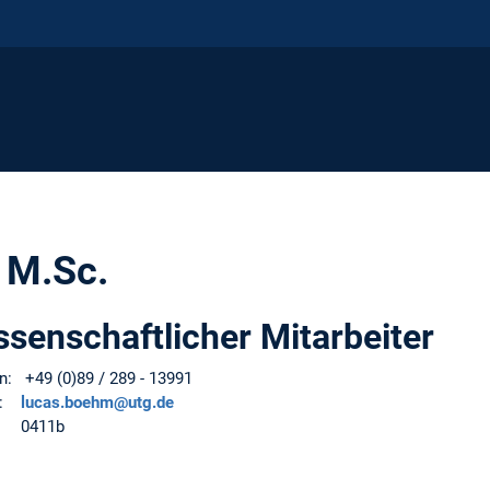
 M.Sc.
ssenschaftlicher Mitarbeiter
n: +49 (0)89 / 289 - 13991
il:
lucas.boehm@utg.de
: 0411b