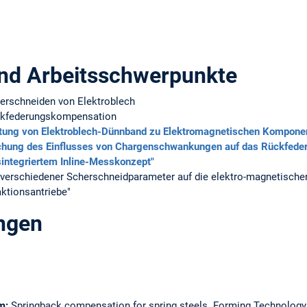
nd Arbeitsschwerpunkte
rschneiden von Elektroblech
ckfederungskompensation
itung von Elektroblech-Dünnband zu Elektromagnetischen Kompone
chung des Einflusses von Chargenschwankungen auf das Rückfeder
sintegriertem Inline-Messkonzept"
 verschiedener Scherschneidparameter auf die elektro-magnetische
aktionsantriebe"
ungen
am:
Springback compensation for spring steels.
Forming Technology