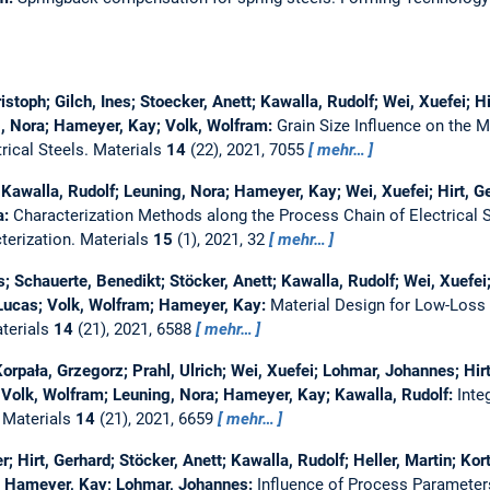
oph; Gilch, Ines; Stoecker, Anett; Kawalla, Rudolf; Wei, Xuefei; Hir
g, Nora; Hameyer, Kay; Volk, Wolfram:
Grain Size Influence on the M
rical Steels.
Materials
14
(22), 2021, 7055
mehr…
; Kawalla, Rudolf; Leuning, Nora; Hameyer, Kay; Wei, Xuefei; Hirt, 
a:
Characterization Methods along the Process Chain of Electrical
terization.
Materials
15
(1), 2021, 32
mehr…
 Schauerte, Benedikt; Stöcker, Anett; Kawalla, Rudolf; Wei, Xuefei; 
Lucas; Volk, Wolfram; Hameyer, Kay:
Material Design for Low-Loss 
terials
14
(21), 2021, 6588
mehr…
orpała, Grzegorz; Prahl, Ulrich; Wei, Xuefei; Lohmar, Johannes; Hirt,
 Volk, Wolfram; Leuning, Nora; Hameyer, Kay; Kawalla, Rudolf:
Inte
.
Materials
14
(21), 2021, 6659
mehr…
; Hirt, Gerhard; Stöcker, Anett; Kawalla, Rudolf; Heller, Martin; Ko
a; Hameyer, Kay; Lohmar, Johannes:
Influence of Process Parameters