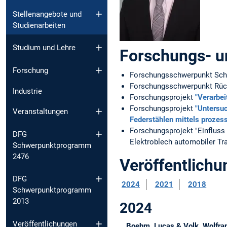
Stellenangebote und
Studienarbeiten
Studium und Lehre
Forschungs- u
Forschung
Forschungsschwerpunkt Sche
Forschungsschwerpunkt Rü
Industrie
Forschungsprojekt
"Verarbe
Forschungsprojekt
"Untersu
Veranstaltungen
Federstählen mittels prozes
Forschungsprojekt "Einfluss
DFG
Elektroblech automobiler Tr
Schwerpunktprogramm
2476
Veröffentlich
DFG
2024
2021
2018
Schwerpunktprogramm
2013
2024
Veröffentlichungen
Boehm, Lucas & Volk, Wolfr