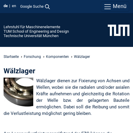
Menü
de
en
Google Suche
Lehrstuhl für Maschinenelemente
TUM School of Engineering and Design
Technische Universität München
Startseite
Forschung
Komponenten
Wälzlager
Wälzlager
Wälzlager dienen zur Fixierung von Achsen und
Wellen, wobei sie die radialen und/oder axialen
Kräfte aufnehmen und gleichzeitig die Rotation
der Welle bzw. der gelagerten Bauteile
ermöglichen. Dabei soll die Reibung und somit
die Verlustleistung möglichst gering bleiben.