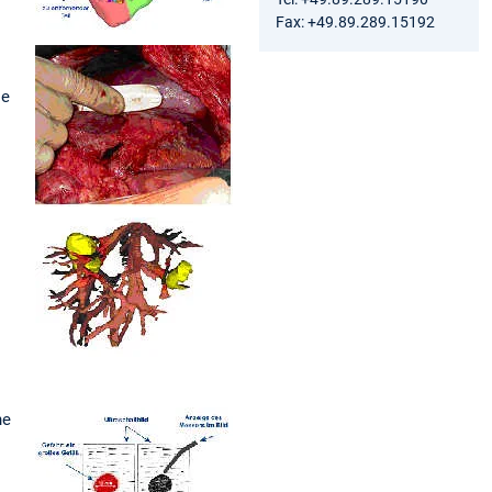
Fax: +49.89.289.15192
ie
he