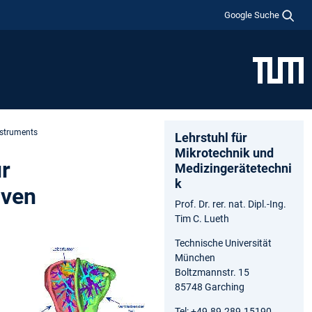
Google Suche
nstruments
Lehrstuhl für
Mikrotechnik und
r
Medizingerätetechni
k
iven
Prof. Dr. rer. nat. Dipl.-Ing.
Tim C. Lueth
Technische Universität
München
Boltzmannstr. 15
85748 Garching
Tel: +49.89.289.15190