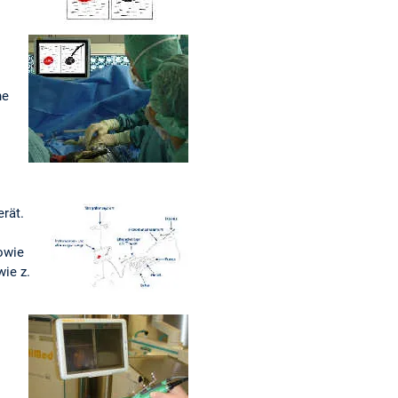
he
rät.
sowie
ie z.