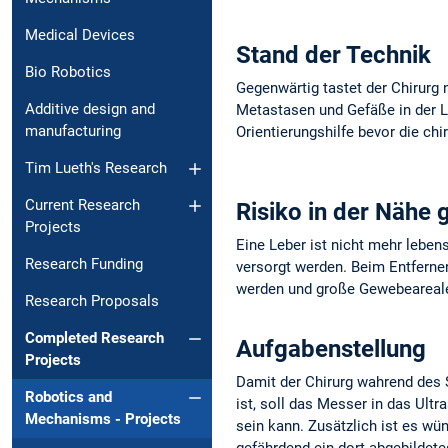
Medical Devices
Stand der Technik
Bio Robotics
Gegenwärtig tastet der Chirurg
Additive design and
Metastasen und Gefäße in der Le
manufacturing
Orientierungshilfe bevor die ch
Tim Lueth's Research
Current Research
Risiko in der Nähe
Projects
Eine Leber ist nicht mehr lebe
Research Funding
versorgt werden. Beim Entferne
werden und große Gewebeareale 
Research Proposals
Completed Research
Aufgabenstellung
Projects
Damit der Chirurg wahrend des 
Robotics and
ist, soll das Messer in das Ultr
Mechanisms - Projects
sein kann. Zusätzlich ist es wü
gefährdend ein dort abgebildete