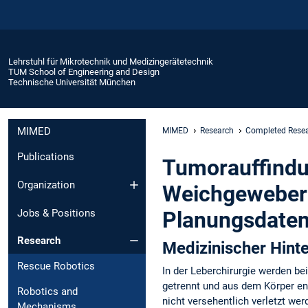
Lehrstuhl für Mikrotechnik und Medizingerätetechnik
TUM School of Engineering and Design
Technische Universität München
MIMED
MIMED
Research
Completed Resea
Publications
Tumorauffindu
Organization
Weichgewebere
Planungsdaten 
Jobs & Positions
Research
Medizinischer Hint
Rescue Robotics
In der Leberchirurgie werden be
getrennt und aus dem Körper en
Robotics and
nicht versehentlich verletzt wer
Mechanisms